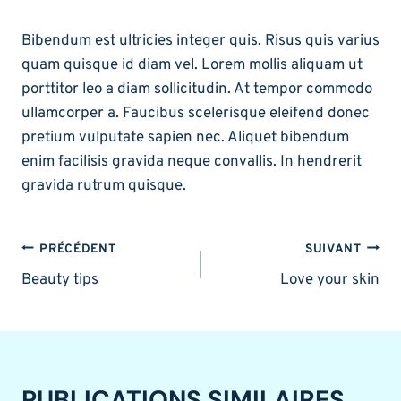
Bibendum est ultricies integer quis. Risus quis varius
quam quisque id diam vel. Lorem mollis aliquam ut
porttitor leo a diam sollicitudin. At tempor commodo
ullamcorper a. Faucibus scelerisque eleifend donec
pretium vulputate sapien nec. Aliquet bibendum
enim facilisis gravida neque convallis. In hendrerit
gravida rutrum quisque.
NAVIGATION
PRÉCÉDENT
SUIVANT
DE
Beauty tips
Love your skin
L’ARTICLE
PUBLICATIONS SIMILAIRES